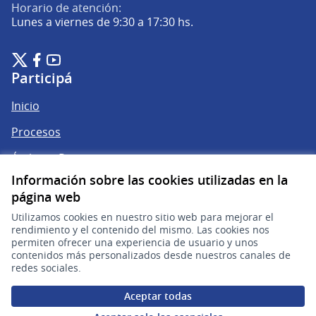
Horario de atención:
Lunes a viernes de 9:30 a 17:30 hs.
Plataforma de Participación Ciudadana Digital en X
Plataforma de Participación Ciudadana Digital en Facebook
Plataforma de Participación Ciudadana Digital en YouTu
(Enlace externo)
(Enlace externo)
(Enlace externo)
Participá
Inicio
Procesos
Ámbitos Participativos
Información sobre las cookies utilizadas en la
página web
Mi cuenta
Utilizamos cookies en nuestro sitio web para mejorar el
rendimiento y el contenido del mismo. Las cookies nos
Ingresar a la plataforma
permiten ofrecer una experiencia de usuario y unos
contenidos más personalizados desde nuestros canales de
redes sociales.
Ayuda
Aceptar todas
Preguntas frecuentes