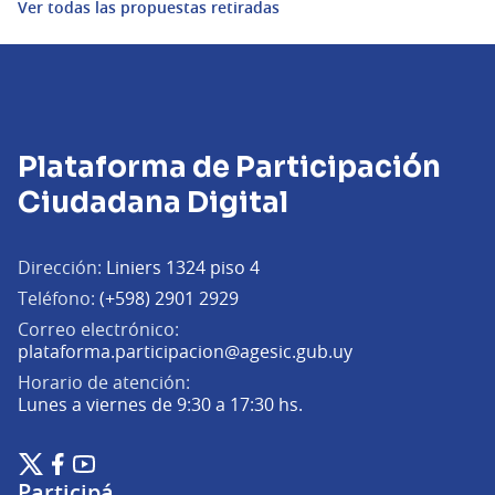
Ver todas las propuestas retiradas
Plataforma de Participación
Ciudadana Digital
Dirección:
Liniers 1324 piso 4
Teléfono:
(+598) 2901 2929
Correo electrónico:
(Abrir en una pe
plataforma.participacion@agesic.gub.uy
Horario de atención:
Lunes a viernes de 9:30 a 17:30 hs.
Plataforma de Participación Ciudadana Digital en X
Plataforma de Participación Ciudadana Digital en Facebook
Plataforma de Participación Ciudadana Digital en YouTu
(Enlace externo)
(Enlace externo)
(Enlace externo)
Participá