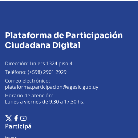
Plataforma de Participación
Ciudadana Digital
Dirección:
Liniers 1324 piso 4
Teléfono:
(+598) 2901 2929
Correo electrónico:
(Abrir en una pe
plataforma.participacion@agesic.gub.uy
Horario de atención:
Lunes a viernes de 9:30 a 17:30 hs.
Plataforma de Participación Ciudadana Digital en X
Plataforma de Participación Ciudadana Digital en Facebook
Plataforma de Participación Ciudadana Digital en YouTu
(Enlace externo)
(Enlace externo)
(Enlace externo)
Participá