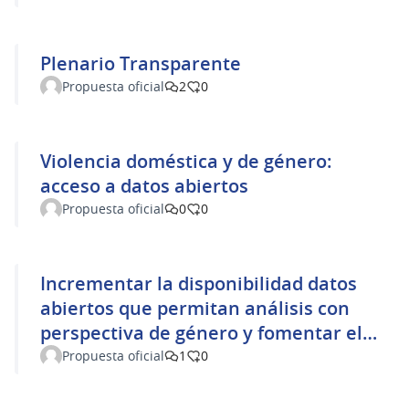
Plenario Transparente
Propuesta oficial
2
0
Violencia doméstica y de género:
acceso a datos abiertos
Propuesta oficial
0
0
Incrementar la disponibilidad datos
abiertos que permitan análisis con
perspectiva de género y fomentar el
proyecto “Mujeres con calle”
Propuesta oficial
1
0