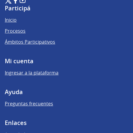
(Enlace externo)
(Enlace externo)
(Enlace externo)
Participá
Inicio
Procesos
Ámbitos Participativos
Mi cuenta
Ingresar a la plataforma
Ayuda
Preguntas frecuentes
Enlaces