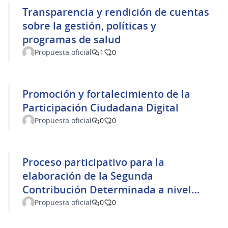
Transparencia y rendición de cuentas
sobre la gestión, políticas y
programas de salud
Propuesta oficial
1
0
Promoción y fortalecimiento de la
Participación Ciudadana Digital
Propuesta oficial
0
0
Proceso participativo para la
elaboración de la Segunda
Contribución Determinada a nivel
Nacional de Uruguay y su
Propuesta oficial
0
0
seguimiento