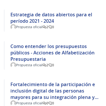
Estrategia de datos abiertos para el
período 2021 - 2024
Propuesta oficial
2
0
Como entender los presupuestos
públicos - Acciones de Alfabetización
Presupuestaria
Propuesta oficial
2
0
Fortalecimiento de la participación e
inclusión digital de las personas
mayores para su integración plena y
efectiva en la sociedad.
Propuesta oficial
0
0