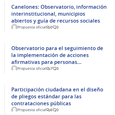
Canelones: Observatorio, información
interinstitucional, municipios
abiertos y guía de recursos sociales
Propuesta oficial
0
0
Observatorio para el seguimiento de
la implementación de acciones
afirmativas para personas
afrodescendientes
Propuesta oficial
7
0
Participación ciudadana en el diseño
de pliegos estándar para las
contrataciones públicas
Propuesta oficial
6
0