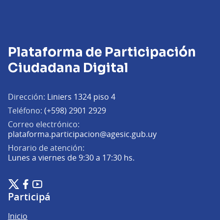
Plataforma de Participación
Ciudadana Digital
Dirección:
Liniers 1324 piso 4
Teléfono:
(+598) 2901 2929
Correo electrónico:
(Abrir en una pe
plataforma.participacion@agesic.gub.uy
Horario de atención:
Lunes a viernes de 9:30 a 17:30 hs.
Plataforma de Participación Ciudadana Digital en X
Plataforma de Participación Ciudadana Digital en Facebook
Plataforma de Participación Ciudadana Digital en YouTu
(Enlace externo)
(Enlace externo)
(Enlace externo)
Participá
Inicio