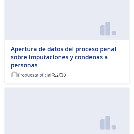
Apertura de datos del proceso penal
sobre imputaciones y condenas a
personas
Propuesta oficial
2
0