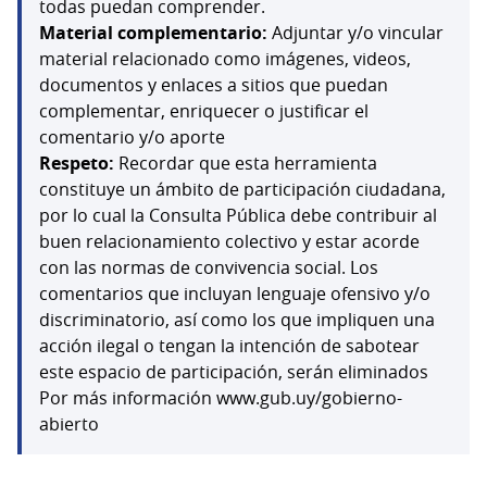
todas puedan comprender.
Material complementario:
Adjuntar y/o vincular
material relacionado como imágenes, videos,
documentos y enlaces a sitios que puedan
complementar, enriquecer o justificar el
comentario y/o aporte
Respeto:
Recordar que esta herramienta
constituye un ámbito de participación ciudadana,
por lo cual la Consulta Pública debe contribuir al
buen relacionamiento colectivo y estar acorde
con las normas de convivencia social. Los
comentarios que incluyan lenguaje ofensivo y/o
discriminatorio, así como los que impliquen una
acción ilegal o tengan la intención de sabotear
este espacio de participación, serán eliminados
Por más información www.gub.uy/gobierno-
abierto