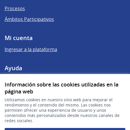
Procesos
Ámbitos Participativos
Mi cuenta
Ingresar a la plataforma
Ayuda
Preguntas frecuentes
Información sobre las cookies utilizadas en la
página web
Enlaces
Utilizamos cookies en nuestro sitio web para mejorar el
rendimiento y el contenido del mismo. Las cookies nos
Actividad
permiten ofrecer una experiencia de usuario y unos
contenidos más personalizados desde nuestros canales de
Encuentros
redes sociales.