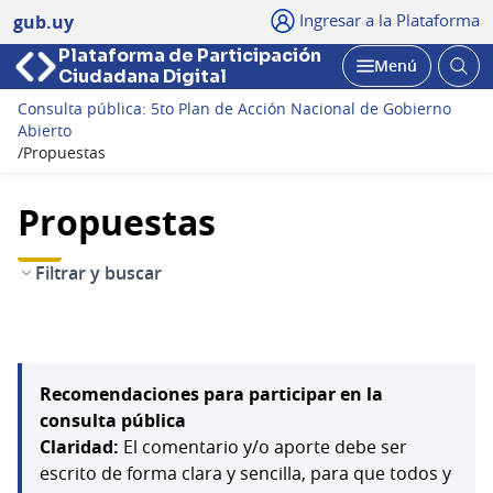
Ingresar a la Plataforma
gub.uy
Plataforma de Participación
Abri
Menú
Ciudadana Digital
bus
Abrir
Consulta pública: 5to Plan de Acción Nacional de Gobierno
Abierto
/
Propuestas
Propuestas
Filtrar y buscar
Recomendaciones para participar en la
consulta pública
Claridad:
El comentario y/o aporte debe ser
escrito de forma clara y sencilla, para que todos y