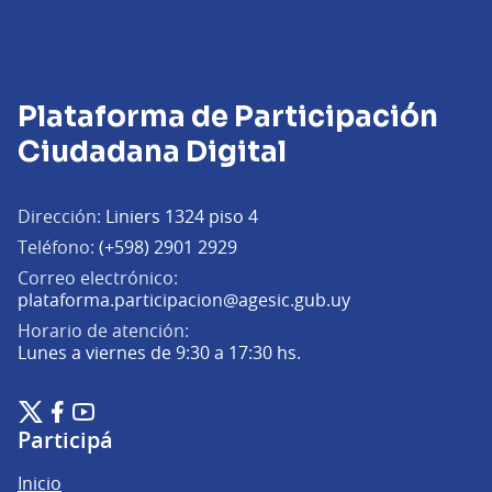
Plataforma de Participación
Ciudadana Digital
Dirección:
Liniers 1324 piso 4
Teléfono:
(+598) 2901 2929
Correo electrónico:
(Abrir en una pe
plataforma.participacion@agesic.gub.uy
Horario de atención:
Lunes a viernes de 9:30 a 17:30 hs.
Plataforma de Participación Ciudadana Digital en X
Plataforma de Participación Ciudadana Digital en Facebook
Plataforma de Participación Ciudadana Digital en YouTu
(Enlace externo)
(Enlace externo)
(Enlace externo)
Participá
Inicio