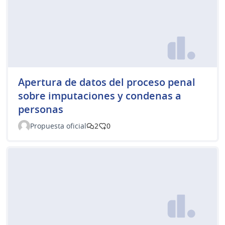
Apertura de datos del proceso penal
sobre imputaciones y condenas a
personas
Propuesta oficial
2
0