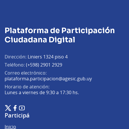
Plataforma de Participación
Ciudadana Digital
Dirección:
Liniers 1324 piso 4
Teléfono:
(+598) 2901 2929
Correo electrónico:
(Abrir en una pe
plataforma.participacion@agesic.gub.uy
Horario de atención:
Lunes a viernes de 9:30 a 17:30 hs.
Plataforma de Participación Ciudadana Digital en X
Plataforma de Participación Ciudadana Digital en Facebook
Plataforma de Participación Ciudadana Digital en YouTu
(Enlace externo)
(Enlace externo)
(Enlace externo)
Participá
Inicio