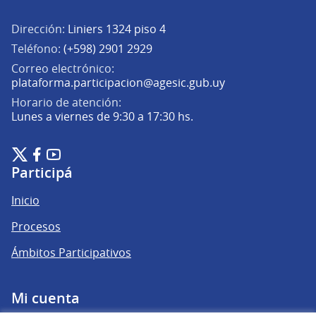
Dirección:
Liniers 1324 piso 4
Teléfono:
(+598) 2901 2929
Correo electrónico:
(Abrir en una pe
plataforma.participacion@agesic.gub.uy
Horario de atención:
Lunes a viernes de 9:30 a 17:30 hs.
Plataforma de Participación Ciudadana Digital en X
Plataforma de Participación Ciudadana Digital en Facebook
Plataforma de Participación Ciudadana Digital en YouTu
(Enlace externo)
(Enlace externo)
(Enlace externo)
Participá
Inicio
Procesos
Ámbitos Participativos
Mi cuenta