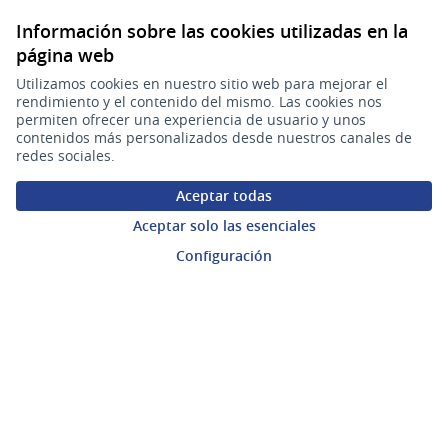
Ingresar a la plataforma
Información sobre las cookies utilizadas en la
página web
Ayuda
Utilizamos cookies en nuestro sitio web para mejorar el
rendimiento y el contenido del mismo. Las cookies nos
Preguntas frecuentes
permiten ofrecer una experiencia de usuario y unos
contenidos más personalizados desde nuestros canales de
redes sociales.
Enlaces
Aceptar todas
Actividad
Aceptar solo las esenciales
Configuración
Encuentros
Descargar ficheros de datos abiertos