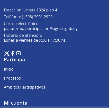
Dirección:
Liniers 1324 piso 4
Teléfono:
(+598) 2901 2929
Correo electrónico:
(Abrir en una pe
plataforma.participacion@agesic.gub.uy
Horario de atención:
Lunes a viernes de 9:30 a 17:30 hs.
Plataforma de Participación Ciudadana Digital en X
Plataforma de Participación Ciudadana Digital en Facebook
Plataforma de Participación Ciudadana Digital en YouTu
(Enlace externo)
(Enlace externo)
(Enlace externo)
Participá
Inicio
Procesos
Ámbitos Participativos
Mi cuenta