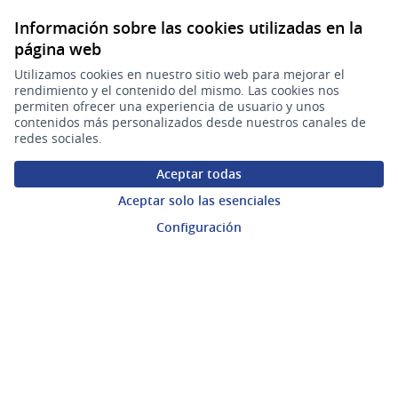
Ingresar a la plataforma
Información sobre las cookies utilizadas en la
página web
Ayuda
Utilizamos cookies en nuestro sitio web para mejorar el
rendimiento y el contenido del mismo. Las cookies nos
Preguntas frecuentes
permiten ofrecer una experiencia de usuario y unos
contenidos más personalizados desde nuestros canales de
redes sociales.
Enlaces
Aceptar todas
Actividad
Aceptar solo las esenciales
Configuración
Encuentros
Descargar ficheros de datos abiertos