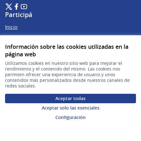
Plataforma de Participación Ciudadana Digital en X
Plataforma de Participación Ciudadana Digital en Facebook
Plataforma de Participación Ciudadana Digital en YouTu
(Enlace externo)
(Enlace externo)
(Enlace externo)
Participá
Inicio
Procesos
Información sobre las cookies utilizadas en la
Ámbitos Participativos
página web
Utilizamos cookies en nuestro sitio web para mejorar el
rendimiento y el contenido del mismo. Las cookies nos
Mi cuenta
permiten ofrecer una experiencia de usuario y unos
contenidos más personalizados desde nuestros canales de
Ingresar a la plataforma
redes sociales.
Aceptar todas
Ayuda
Aceptar solo las esenciales
Preguntas frecuentes
Configuración
Enlaces