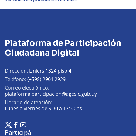
Plataforma de Participación
Ciudadana Digital
Dirección:
Liniers 1324 piso 4
Teléfono:
(+598) 2901 2929
Correo electrónico:
(Abrir en una pe
plataforma.participacion@agesic.gub.uy
Horario de atención:
Lunes a viernes de 9:30 a 17:30 hs.
Plataforma de Participación Ciudadana Digital en X
Plataforma de Participación Ciudadana Digital en Facebook
Plataforma de Participación Ciudadana Digital en YouTu
(Enlace externo)
(Enlace externo)
(Enlace externo)
Participá