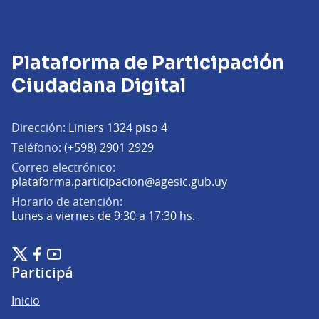
Plataforma de Participación
Ciudadana Digital
Dirección:
Liniers 1324 piso 4
Teléfono:
(+598) 2901 2929
Correo electrónico:
(Abrir en una pe
plataforma.participacion@agesic.gub.uy
Horario de atención:
Lunes a viernes de 9:30 a 17:30 hs.
Plataforma de Participación Ciudadana Digital en X
Plataforma de Participación Ciudadana Digital en Facebook
Plataforma de Participación Ciudadana Digital en YouTu
(Enlace externo)
(Enlace externo)
(Enlace externo)
Participá
Inicio