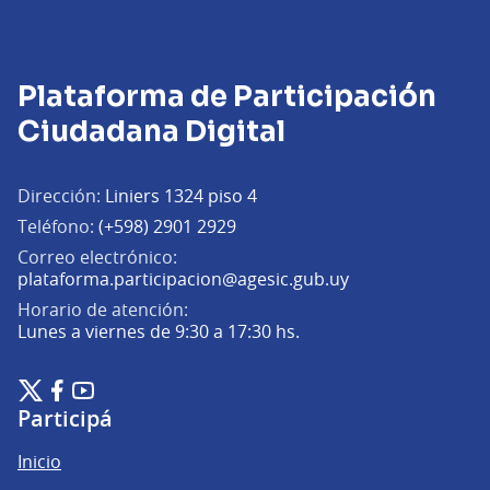
Plataforma de Participación
Ciudadana Digital
Dirección:
Liniers 1324 piso 4
Teléfono:
(+598) 2901 2929
Correo electrónico:
(Abrir en una pe
plataforma.participacion@agesic.gub.uy
Horario de atención:
Lunes a viernes de 9:30 a 17:30 hs.
Plataforma de Participación Ciudadana Digital en X
Plataforma de Participación Ciudadana Digital en Facebook
Plataforma de Participación Ciudadana Digital en YouTu
(Enlace externo)
(Enlace externo)
(Enlace externo)
Participá
Inicio