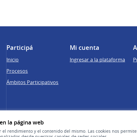
Participá
Mi cuenta
A
Inicio
Ingresar a la plataforma
P
Procesos
Ámbitos Participativos
una pestaña nueva)
 en la página web
r el rendimiento y el contenido del mismo. Las cookies nos permit
nalizados desde nuestros canales de redes sociales.