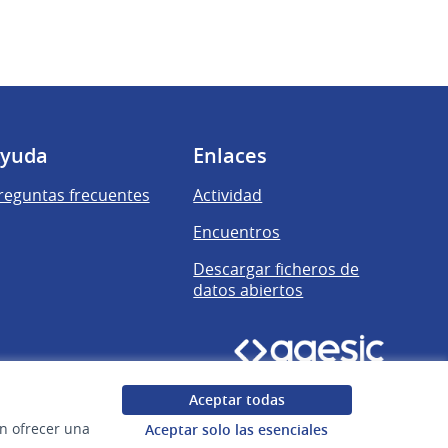
yuda
Enlaces
reguntas frecuentes
Actividad
Encuentros
Descargar ficheros de
datos abiertos
Aceptar todas
en ofrecer una
Aceptar solo las esenciales