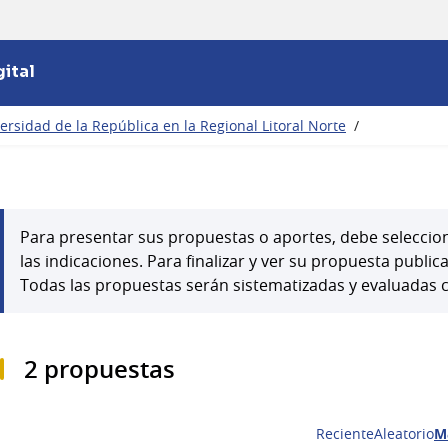
ital
ersidad de la República en la Regional Litoral Norte
/
Para presentar sus propuestas o aportes, debe seleccio
las indicaciones. Para finalizar y ver su propuesta public
Todas las propuestas serán sistematizadas y evaluadas c
2 propuestas
Reciente
Aleatorio
M