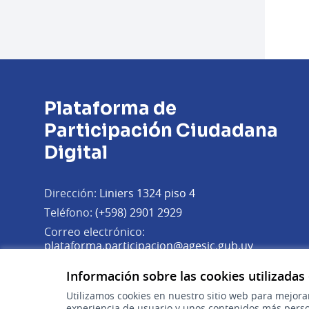
Plataforma de
Participación Ciudadana
Digital
Dirección:
Liniers 1324 piso 4
Teléfono:
(+598) 2901 2929
Correo electrónico:
(Abrir en 
plataforma.participacion@agesic.gub.uy
Horario de atención:
Información sobre las cookies utilizadas
Lunes a viernes de 9:30 a 17:30 hs.
Utilizamos cookies en nuestro sitio web para mejora
experiencia de usuario y unos contenidos más perso