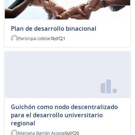
Plan de desarrollo binacional
Participa-Udelar
0
1
Guichón como nodo descentralizado
para el desarrollo universitario
regional
Mariana Barrán Acosta
0
0