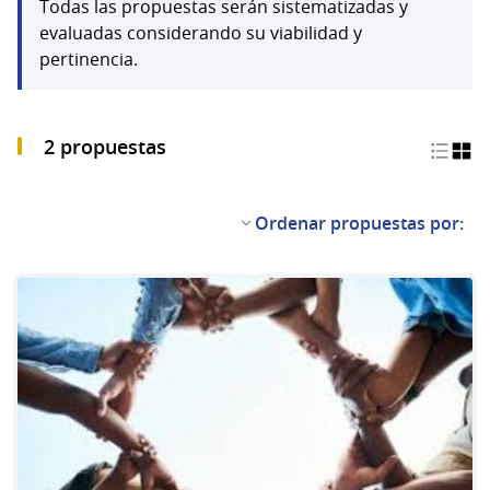
Todas las propuestas serán sistematizadas y
evaluadas considerando su viabilidad y
pertinencia.
2 propuestas
Ordenar propuestas por: