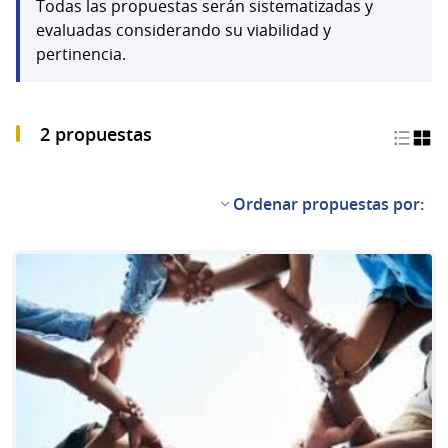
Todas las propuestas serán sistematizadas y
evaluadas considerando su viabilidad y
pertinencia.
2 propuestas
Ordenar propuestas por: