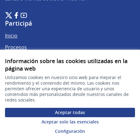
Plataforma de Participación Ciudadana Digital en X
Plataforma de Participación Ciudadana Digital en Facebook
Plataforma de Participación Ciudadana Digital en YouTu
(Enlace externo)
(Enlace externo)
(Enlace externo)
Participá
Inicio
Procesos
Ámbitos Participativos
Información sobre las cookies utilizadas en la
página web
Utilizamos cookies en nuestro sitio web para mejorar el
Mi cuenta
rendimiento y el contenido del mismo. Las cookies nos
permiten ofrecer una experiencia de usuario y unos
Ingresar a la plataforma
contenidos más personalizados desde nuestros canales de
redes sociales.
Ayuda
Aceptar todas
Aceptar solo las esenciales
Preguntas frecuentes
Configuración