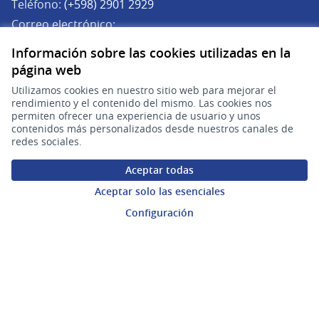
Teléfono:
(+598) 2901 2929
Correo electrónico:
(Abrir en una pe
plataforma.participacion@agesic.gub.uy
Información sobre las cookies utilizadas en la
Horario de atención:
página web
Lunes a viernes de 9:30 a 17:30 hs.
Utilizamos cookies en nuestro sitio web para mejorar el
rendimiento y el contenido del mismo. Las cookies nos
Plataforma de Participación Ciudadana Digital en X
Plataforma de Participación Ciudadana Digital en Facebook
Plataforma de Participación Ciudadana Digital en YouTu
permiten ofrecer una experiencia de usuario y unos
(Enlace externo)
(Enlace externo)
(Enlace externo)
Participá
contenidos más personalizados desde nuestros canales de
redes sociales.
Inicio
Aceptar todas
Procesos
Aceptar solo las esenciales
Ámbitos Participativos
Configuración
Mi cuenta
Ingresar a la plataforma