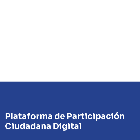
Plataforma de Participación
Ciudadana Digital