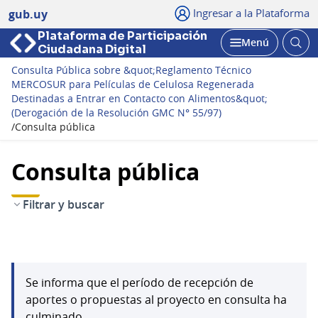
Ingresar a la Plataforma
gub.uy
Plataforma de Participación
Abri
Menú
Ciudadana Digital
bus
Abrir
Consulta Pública sobre &quot;Reglamento Técnico
MERCOSUR para Películas de Celulosa Regenerada
Destinadas a Entrar en Contacto con Alimentos&quot;
(Derogación de la Resolución GMC N° 55/97)
/
Consulta pública
Consulta pública
Filtrar y buscar
Se informa que el período de recepción de
aportes o propuestas al proyecto en consulta ha
culminado.