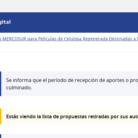
ital
o MERCOSUR para Películas de Celulosa Regenerada Destinadas a E
Se informa que el período de recepción de aportes o pr
culminado.
Estás viendo la lista de propuestas retiradas por sus au