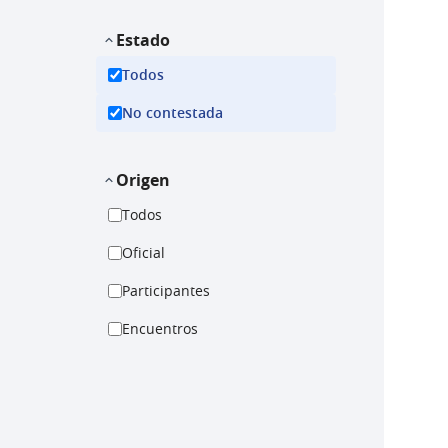
Estado
Todos
No contestada
Origen
Todos
Oficial
Participantes
Encuentros