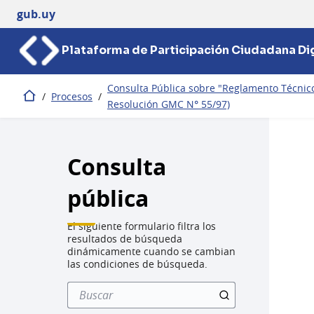
gub.uy
Plataforma de Participación Ciudadana Dig
Consulta Pública sobre "Reglamento Técnic
/
Procesos
/
Inicio
Resolución GMC N° 55/97)
Consulta
pública
El siguiente formulario filtra los
resultados de búsqueda
dinámicamente cuando se cambian
las condiciones de búsqueda.