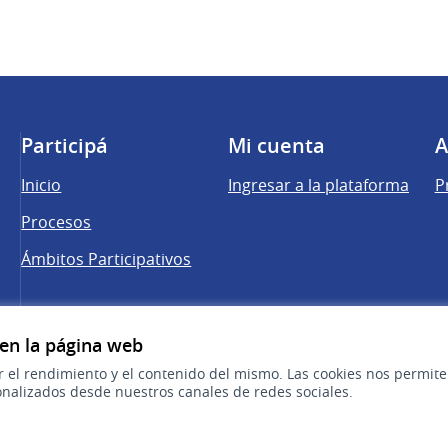
Participá
Mi cuenta
A
Inicio
Ingresar a la plataforma
P
Procesos
Ámbitos Participativos
 en la página web
una pestaña nueva)
r el rendimiento y el contenido del mismo. Las cookies nos permit
nalizados desde nuestros canales de redes sociales.
cebook
 YouTube