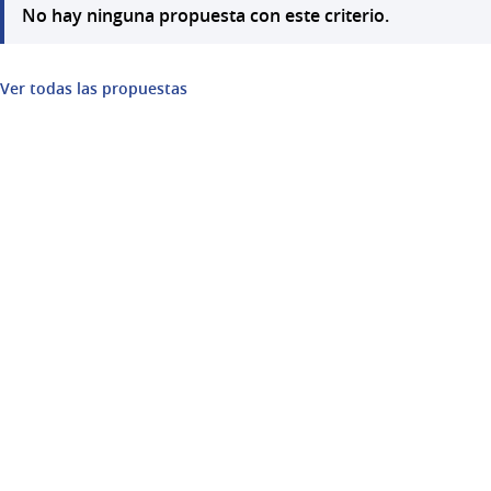
No hay ninguna propuesta con este criterio.
Ver todas las propuestas