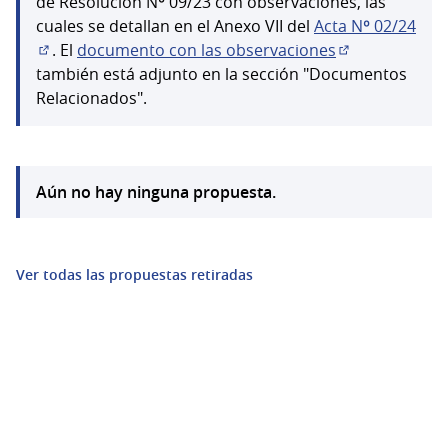
de Resolución Nº 09/23 con observaciones, las
cuales se detallan en el Anexo VII del
Acta Nº 02/24
. El
documento con las observaciones
(Enlace externo)
(Abrir en una 
también está adjunto en la sección "Documentos
Relacionados".
Aún no hay ninguna propuesta.
Ver todas las propuestas retiradas