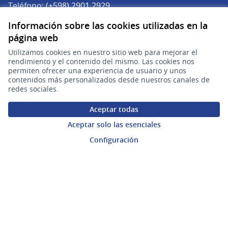
Teléfono:
(+598) 2901 2929
Correo electrónico:
Información sobre las cookies utilizadas en la
(Abrir en una pe
plataforma.participacion@agesic.gub.uy
página web
Horario de atención:
Utilizamos cookies en nuestro sitio web para mejorar el
Lunes a viernes de 9:30 a 17:30 hs.
rendimiento y el contenido del mismo. Las cookies nos
permiten ofrecer una experiencia de usuario y unos
contenidos más personalizados desde nuestros canales de
Plataforma de Participación Ciudadana Digital en X
Plataforma de Participación Ciudadana Digital en Facebook
Plataforma de Participación Ciudadana Digital en YouTu
redes sociales.
(Enlace externo)
(Enlace externo)
(Enlace externo)
Participá
Aceptar todas
Inicio
Aceptar solo las esenciales
Procesos
Configuración
Ámbitos Participativos
Mi cuenta
Ingresar a la plataforma