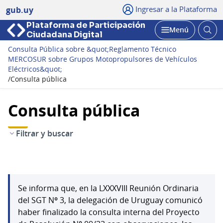
Ingresar a la Plataforma
gub.uy
Plataforma de Participación
Abri
Menú
Ciudadana Digital
bus
Abrir
Consulta Pública sobre &quot;Reglamento Técnico
MERCOSUR sobre Grupos Motopropulsores de Vehículos
Eléctricos&quot;
/
Consulta pública
Consulta pública
Filtrar y buscar
Se informa que, en la LXXXVIII Reunión Ordinaria
del SGT Nº 3, la delegación de Uruguay comunicó
haber finalizado la consulta interna del Proyecto