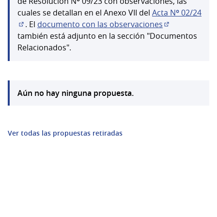
de Resolución Nº 09/23 con observaciones, las
cuales se detallan en el Anexo VII del
Acta Nº 02/24
. El
documento con las observaciones
(Enlace externo)
(Abrir en una 
también está adjunto en la sección "Documentos
Relacionados".
Aún no hay ninguna propuesta.
Ver todas las propuestas retiradas