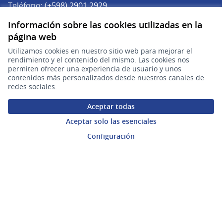
Teléfono:
(+598) 2901 2929
Correo electrónico:
Información sobre las cookies utilizadas en la
(Abrir en una pe
plataforma.participacion@agesic.gub.uy
página web
Horario de atención:
Utilizamos cookies en nuestro sitio web para mejorar el
Lunes a viernes de 9:30 a 17:30 hs.
rendimiento y el contenido del mismo. Las cookies nos
permiten ofrecer una experiencia de usuario y unos
contenidos más personalizados desde nuestros canales de
Plataforma de Participación Ciudadana Digital en X
Plataforma de Participación Ciudadana Digital en Facebook
Plataforma de Participación Ciudadana Digital en YouTu
redes sociales.
(Enlace externo)
(Enlace externo)
(Enlace externo)
Participá
Aceptar todas
Inicio
Aceptar solo las esenciales
Procesos
Configuración
Ámbitos Participativos
Mi cuenta
Ingresar a la plataforma