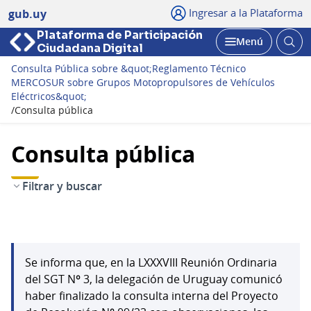
Ingresar a la Plataforma
gub.uy
Plataforma de Participación
Abri
Menú
Ciudadana Digital
bus
Abrir
Consulta Pública sobre &quot;Reglamento Técnico
MERCOSUR sobre Grupos Motopropulsores de Vehículos
Eléctricos&quot;
/
Consulta pública
Consulta pública
Filtrar y buscar
Se informa que, en la LXXXVIII Reunión Ordinaria
del SGT Nº 3, la delegación de Uruguay comunicó
haber finalizado la consulta interna del Proyecto