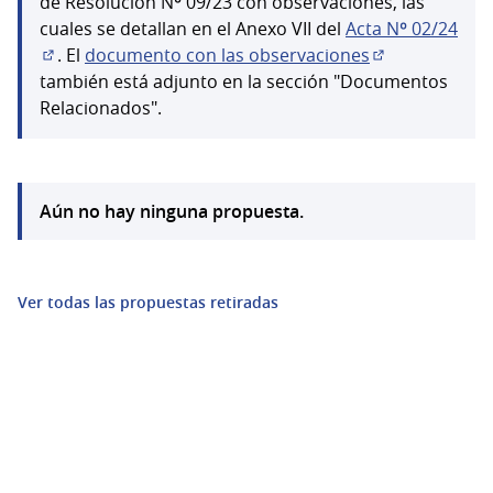
de Resolución Nº 09/23 con observaciones, las
cuales se detallan en el Anexo VII del
Acta Nº 02/24
. El
documento con las observaciones
(Enlace externo)
(Abrir en una 
también está adjunto en la sección "Documentos
Relacionados".
Aún no hay ninguna propuesta.
Ver todas las propuestas retiradas