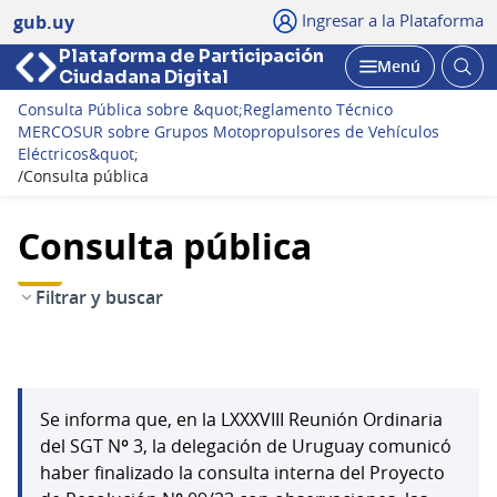
Ingresar a la Plataforma
gub.uy
Plataforma de Participación
Abri
Menú
Ciudadana Digital
bus
Abrir
Consulta Pública sobre &quot;Reglamento Técnico
MERCOSUR sobre Grupos Motopropulsores de Vehículos
Eléctricos&quot;
/
Consulta pública
Consulta pública
Filtrar y buscar
Se informa que, en la LXXXVIII Reunión Ordinaria
del SGT Nº 3, la delegación de Uruguay comunicó
haber finalizado la consulta interna del Proyecto