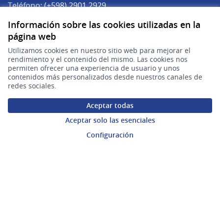
Teléfono:
(+598) 2901 2929
Correo electrónico:
Información sobre las cookies utilizadas en la
(Abrir en una pe
plataforma.participacion@agesic.gub.uy
página web
Horario de atención:
Utilizamos cookies en nuestro sitio web para mejorar el
Lunes a viernes de 9:30 a 17:30 hs.
rendimiento y el contenido del mismo. Las cookies nos
permiten ofrecer una experiencia de usuario y unos
contenidos más personalizados desde nuestros canales de
Plataforma de Participación Ciudadana Digital en X
Plataforma de Participación Ciudadana Digital en Facebook
Plataforma de Participación Ciudadana Digital en YouTu
redes sociales.
(Enlace externo)
(Enlace externo)
(Enlace externo)
Participá
Aceptar todas
Inicio
Aceptar solo las esenciales
Procesos
Configuración
Ámbitos Participativos
Mi cuenta
Ingresar a la plataforma