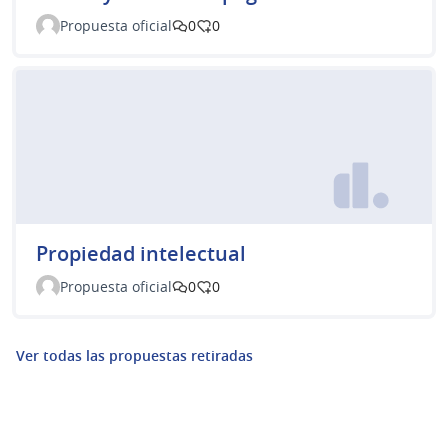
Propuesta oficial
0
0
Propiedad intelectual
Propuesta oficial
0
0
Ver todas las propuestas retiradas