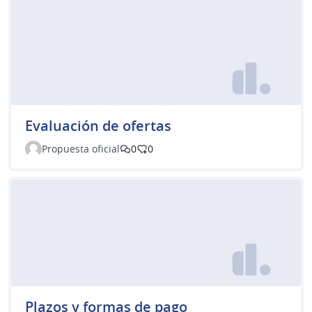
Evaluación de ofertas
Propuesta oficial
0
0
Plazos y formas de pago