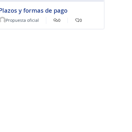
Plazos y formas de pago
Propuesta oficial
0
0