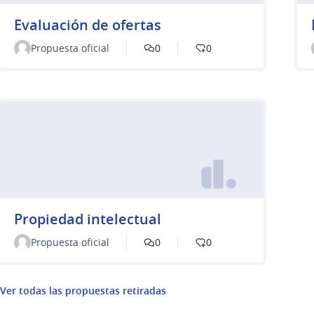
Evaluación de ofertas
Propuesta oficial
0
0
Propiedad intelectual
Propuesta oficial
0
0
Ver todas las propuestas retiradas