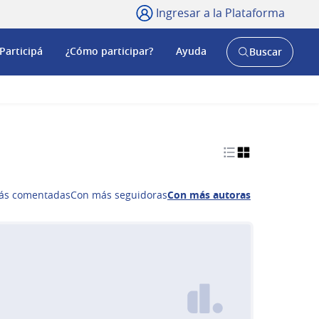
Ingresar a la Plataforma
Participá
¿Cómo participar?
Ayuda
Buscar
Abrir
buscador
y
ás comentadas
Con más seguidoras
Con más autoras