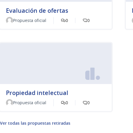
Evaluación de ofertas
Propuesta oficial
0
0
Propiedad intelectual
Propuesta oficial
0
0
Ver todas las propuestas retiradas