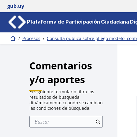
gub.uy
Plataforma de Participación Ciudadana Dig
/
Procesos
/
Consulta pública sobre pliego modelo: contr
Inicio
Comentarios
y/o aportes
El siguiente formulario filtra los
resultados de búsqueda
dinámicamente cuando se cambian
las condiciones de búsqueda.