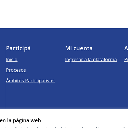
Participá
Mi cuenta
A
Inicio
Ingresar a la plataforma
P
Procesos
Ámbitos Participativos
una pestaña nueva)
 en la página web