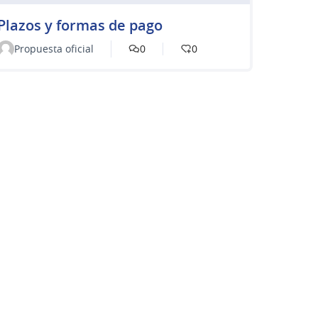
Plazos y formas de pago
Propuesta oficial
0
0