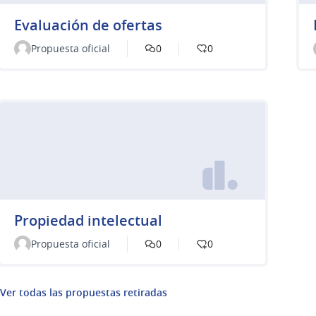
Evaluación de ofertas
Propuesta oficial
0
0
Propiedad intelectual
Propuesta oficial
0
0
Ver todas las propuestas retiradas