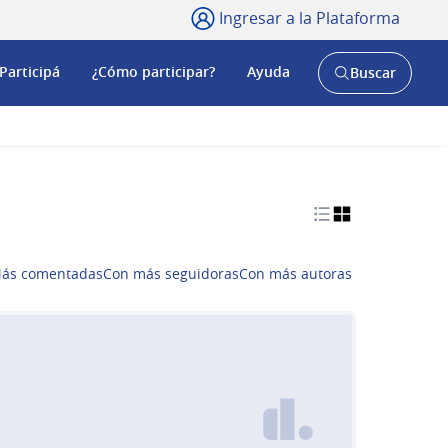
Ingresar a la Plataforma
Participá
¿Cómo participar?
Ayuda
Buscar
Abrir
buscador
y
ás comentadas
Con más seguidoras
Con más autoras