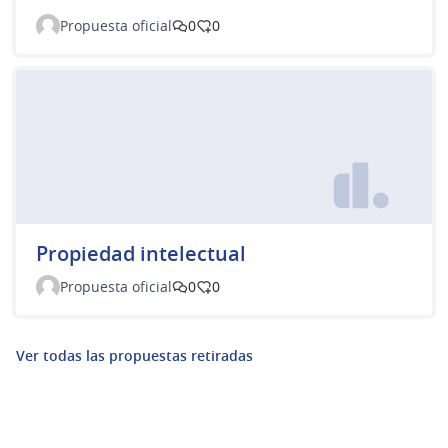
Propuesta oficial
0
0
Propiedad intelectual
Propuesta oficial
0
0
Ver todas las propuestas retiradas