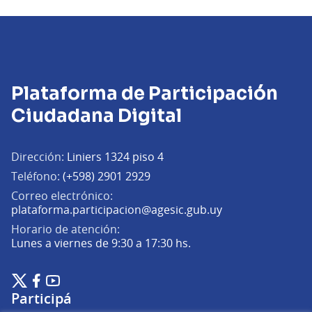
Plataforma de Participación
Ciudadana Digital
Dirección:
Liniers 1324 piso 4
Teléfono:
(+598) 2901 2929
Correo electrónico:
(Abrir en una pe
plataforma.participacion@agesic.gub.uy
Horario de atención:
Lunes a viernes de 9:30 a 17:30 hs.
Plataforma de Participación Ciudadana Digital en X
Plataforma de Participación Ciudadana Digital en Facebook
Plataforma de Participación Ciudadana Digital en YouTu
(Enlace externo)
(Enlace externo)
(Enlace externo)
Participá