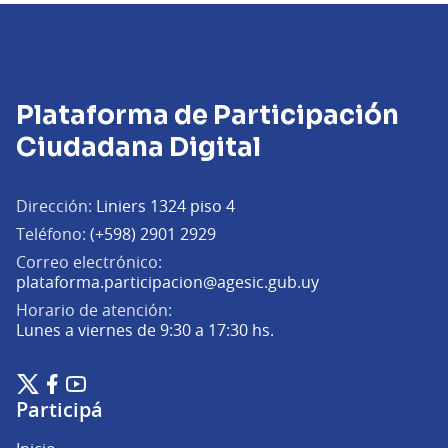
Plataforma de Participación
Ciudadana Digital
Dirección:
Liniers 1324 piso 4
Teléfono:
(+598) 2901 2929
Correo electrónico:
(Abrir en una pe
plataforma.participacion@agesic.gub.uy
Horario de atención:
Lunes a viernes de 9:30 a 17:30 hs.
Plataforma de Participación Ciudadana Digital en X
Plataforma de Participación Ciudadana Digital en Facebook
Plataforma de Participación Ciudadana Digital en YouTu
(Enlace externo)
(Enlace externo)
(Enlace externo)
Participá