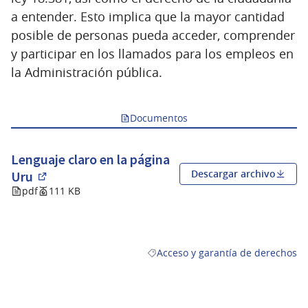
a entender. Esto implica que la mayor cantidad
posible de personas pueda acceder, comprender
y participar en los llamados para los empleos en
la Administración pública.
Documentos
Lenguaje claro en la página
Descargar archivo
Uru
(Abrir en una pestaña nueva)
pdf
111 KB
Acceso y garantía de derechos
Resultados al filtrar por la catego