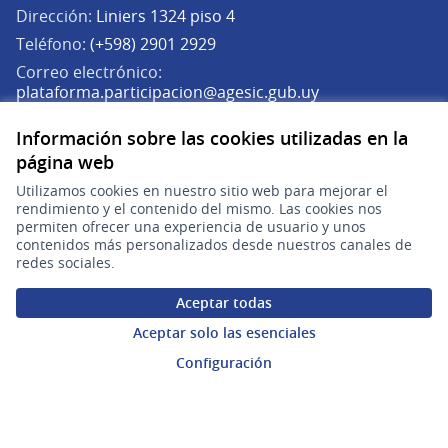
Dirección:
Liniers 1324 piso 4
Teléfono:
(+598) 2901 2929
Correo electrónico:
(Abrir en una pe
plataforma.participacion@agesic.gub.uy
Horario de atención:
Información sobre las cookies utilizadas en la
Lunes a viernes de 9:30 a 17:30 hs.
página web
Plataforma de Participación Ciudadana Digital en X
Plataforma de Participación Ciudadana Digital en Facebook
Plataforma de Participación Ciudadana Digital en YouTu
Utilizamos cookies en nuestro sitio web para mejorar el
rendimiento y el contenido del mismo. Las cookies nos
(Enlace externo)
(Enlace externo)
(Enlace externo)
Participá
permiten ofrecer una experiencia de usuario y unos
contenidos más personalizados desde nuestros canales de
Inicio
redes sociales.
Procesos
Aceptar todas
Ámbitos Participativos
Aceptar solo las esenciales
Configuración
Mi cuenta
Ingresar a la plataforma