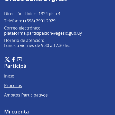
Dirección:
Liniers 1324 piso 4
Teléfono:
(+598) 2901 2929
Correo electrónico:
(Abrir en una pe
plataforma.participacion@agesic.gub.uy
Horario de atención:
Lunes a viernes de 9:30 a 17:30 hs.
Plataforma de Participación Ciudadana Digital en X
Plataforma de Participación Ciudadana Digital en Facebook
Plataforma de Participación Ciudadana Digital en YouTu
(Enlace externo)
(Enlace externo)
(Enlace externo)
Participá
Inicio
Procesos
Ámbitos Participativos
Mi cuenta