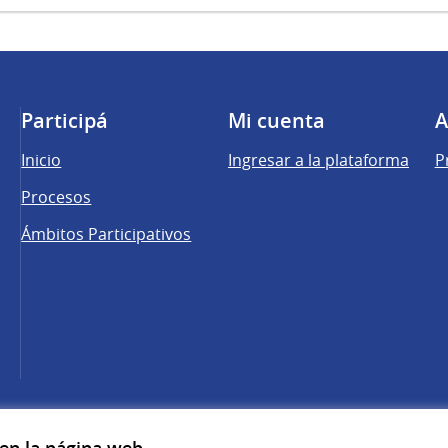
Participá
Mi cuenta
A
Inicio
Ingresar a la plataforma
P
Procesos
Ámbitos Participativos
una pestaña nueva)
cebook
 YouTube