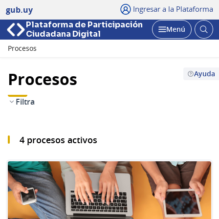
Ingresar a la Plataforma
gub.uy
Plataforma de Participación
Abri
Menú
Ciudadana Digital
bus
Abrir
Procesos
Procesos
Ayuda
Filtra
4 procesos activos