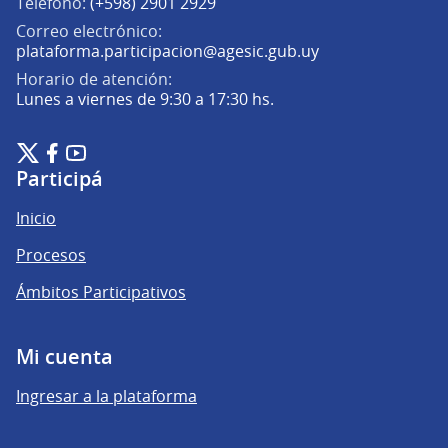
Teléfono:
(+598) 2901 2929
Correo electrónico:
(Abrir en una pe
plataforma.participacion@agesic.gub.uy
Horario de atención:
Lunes a viernes de 9:30 a 17:30 hs.
Plataforma de Participación Ciudadana Digital en X
Plataforma de Participación Ciudadana Digital en Facebook
Plataforma de Participación Ciudadana Digital en YouTu
(Enlace externo)
(Enlace externo)
(Enlace externo)
Participá
Inicio
Procesos
Ámbitos Participativos
Mi cuenta
Ingresar a la plataforma