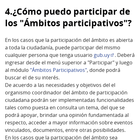
4.¿Cómo puedo participar de
los "Ámbitos participativos"?
En los casos que la participación del ámbito es abierta
a toda la ciudadanía, puede participar del mismo
cualquier persona que tenga usuario
gub.uy
. Deberá
(Enlace exte
ingresar desde el menú superior a "Participar" y luego
al módulo
"Ámbitos Participativos"
, donde podrá
buscar el de su interés.
De acuerdo a las necesidades y objetivos del el
organismo coordinador del ámbito de participación
ciudadana podrán ser implementadas funcionalidades
tales como puesta en consulta un tema, del que se
podrá apoyar, brindar una opinión fundamentada al
respecto, acceder a mayor información sobre eventos
vinculados, documentos, entre otras posibilidades.
En los casos que la participación del ámbito sea