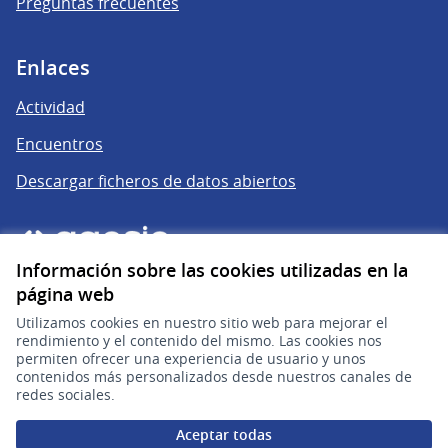
Preguntas frecuentes
Enlaces
Actividad
Encuentros
Descargar ficheros de datos abiertos
Información sobre las cookies utilizadas en la
página web
Utilizamos cookies en nuestro sitio web para mejorar el
rendimiento y el contenido del mismo. Las cookies nos
permiten ofrecer una experiencia de usuario y unos
gub.uy
(Enlace externo)
contenidos más personalizados desde nuestros canales de
redes sociales.
Sitio oficial de la República Oriental del Uruguay
Aceptar todas