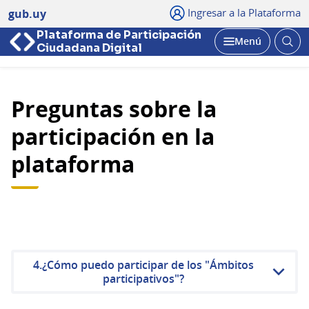
Ingresar a la Plataforma
gub.uy
Plataforma de Participación
Abri
Menú
Ciudadana Digital
bus
Abrir
Preguntas sobre la
participación en la
plataforma
4.¿Cómo puedo participar de los "Ámbitos
participativos"?