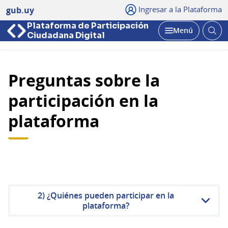
Ingresar a la Plataforma
gub.uy
Plataforma de Participación
Abri
Menú
Ciudadana Digital
bus
Abrir
Preguntas sobre la
participación en la
plataforma
2) ¿Quiénes pueden participar en la
plataforma?