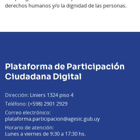
derechos humanos y/o la dignidad de las personas.
Plataforma de Participación
Ciudadana Digital
Dirección:
Liniers 1324 piso 4
Teléfono:
(+598) 2901 2929
Correo electrónico:
(Abrir en una pe
plataforma.participacion@agesic.gub.uy
Horario de atención:
Lunes a viernes de 9:30 a 17:30 hs.