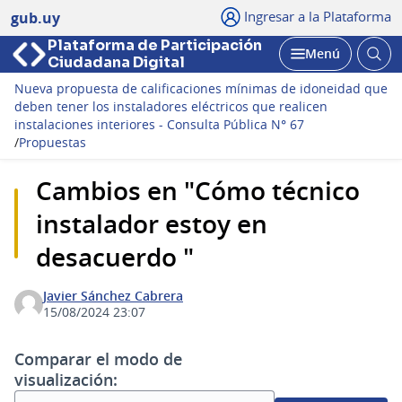
Ingresar a la Plataforma
gub.uy
Plataforma de Participación
Abri
Menú
Ciudadana Digital
bus
Abrir
Nueva propuesta de calificaciones mínimas de idoneidad que
deben tener los instaladores eléctricos que realicen
instalaciones interiores - Consulta Pública N° 67
/
Propuestas
Cambios en "Cómo técnico
instalador estoy en
desacuerdo "
Javier Sánchez Cabrera
15/08/2024 23:07
Comparar el modo de
visualización: