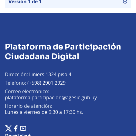
Versión 1 de 1
Plataforma de Participación
Ciudadana Digital
Dirección:
Liniers 1324 piso 4
Teléfono:
(+598) 2901 2929
Correo electrónico:
(Abrir en una pe
plataforma.participacion@agesic.gub.uy
Horario de atención:
Lunes a viernes de 9:30 a 17:30 hs.
Plataforma de Participación Ciudadana Digital en X
Plataforma de Participación Ciudadana Digital en Facebook
Plataforma de Participación Ciudadana Digital en YouTu
(Enlace externo)
(Enlace externo)
(Enlace externo)