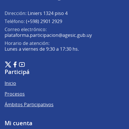
Dirección:
Liniers 1324 piso 4
Teléfono:
(+598) 2901 2929
Correo electrónico:
(Abrir en una pe
plataforma.participacion@agesic.gub.uy
Horario de atención:
Lunes a viernes de 9:30 a 17:30 hs.
Plataforma de Participación Ciudadana Digital en X
Plataforma de Participación Ciudadana Digital en Facebook
Plataforma de Participación Ciudadana Digital en YouTu
(Enlace externo)
(Enlace externo)
(Enlace externo)
Participá
Inicio
Procesos
Ámbitos Participativos
Mi cuenta