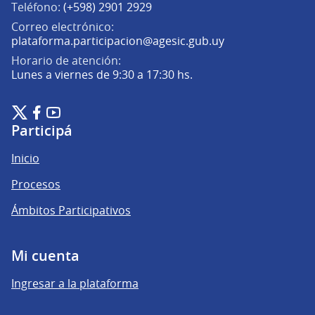
Teléfono:
(+598) 2901 2929
Correo electrónico:
(Abrir en una pe
plataforma.participacion@agesic.gub.uy
Horario de atención:
Lunes a viernes de 9:30 a 17:30 hs.
Plataforma de Participación Ciudadana Digital en X
Plataforma de Participación Ciudadana Digital en Facebook
Plataforma de Participación Ciudadana Digital en YouTu
(Enlace externo)
(Enlace externo)
(Enlace externo)
Participá
Inicio
Procesos
Ámbitos Participativos
Mi cuenta
Ingresar a la plataforma