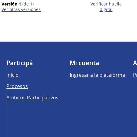
Versión 1
(de 1)
Verificar huella
ver otras versiones
digital
Participá
Mi cuenta
A
Inicio
Ingresar a la plataforma
P
Procesos
Ámbitos Participativos
una pestaña nueva)