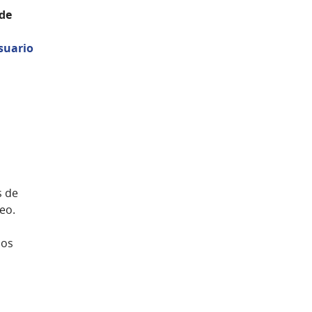
 de
suario
s de
deo.
nos