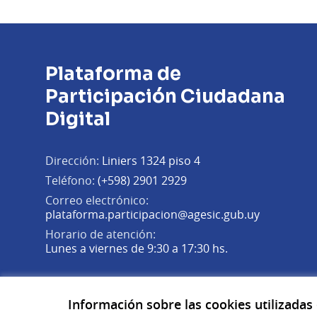
Plataforma de
Participación Ciudadana
Digital
Dirección:
Liniers 1324 piso 4
Teléfono:
(+598) 2901 2929
Correo electrónico:
(Abrir en 
plataforma.participacion@agesic.gub.uy
Horario de atención:
Lunes a viernes de 9:30 a 17:30 hs.
Plataforma de Participación Ciudadana Digital en X
Plataforma de Participación Ciudadana Digital en Fa
Plataforma de Participación Ciudadana Digital en
(Enlace externo)
(Enlace externo)
(Enlace externo)
Información sobre las cookies utilizadas