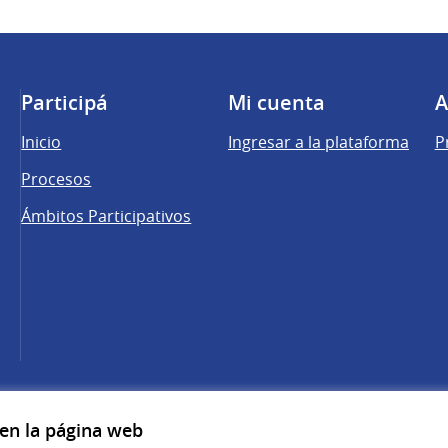
Participá
Mi cuenta
A
Inicio
Ingresar a la plataforma
P
Procesos
Ámbitos Participativos
una pestaña nueva)
cebook
 YouTube
 en la página web