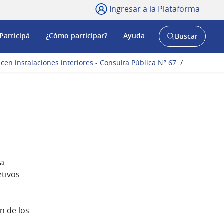
Ingresar a la Plataforma
Participá
¿Cómo participar?
Ayuda
Buscar
Abrir
buscador
y
en instalaciones interiores - Consulta Pública N° 67
/
la
etivos
n de los