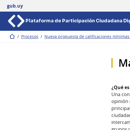
gub.uy
Plataforma de Participación Ciudadana Dig
/
Procesos
/
Nueva propuesta de calificaciones mínimas d
Inicio
Ma
¿Qué es
Una cons
opinión 
principa
ciudadan
intercam
grupos d