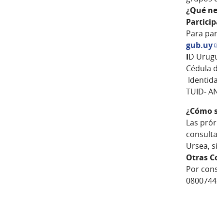
¿Qué ne
Partici
Para par
gub.uy
(
I
D Urugu
Cédula d
Identida
TUID- A
¿Cómo s
Las prór
consulta
Ursea, s
Otras C
Por cons
08007443