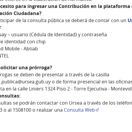
cesito para ingresar una Contribución en la plataforma
pación Ciudadana?
ticipar de la consulta pública se deberá de contar con un
U
Enlace externo)
ay – usuario (Cédula de Identidad) y contraseña
e identidad con chip
d Mobile - Abtiab
NTEL
olicitar una prórroga?
rogas se deben de presentar a través de la casilla
.publica@ursea.gub.uy o de forma presencial en las oficina
ita en la calle Liniers 1324 Piso 2 - Torre Ejecutiva - Montevi
onsultas:
ultas se podrán contactar con Ursea a través de los teléfo
 o al 1508100 o realizar una
Consulta Web
(Enlace externo)