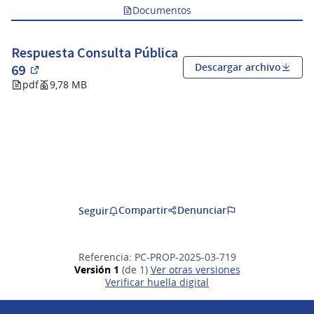
Documentos
Respuesta Consulta Pública
Descargar archivo
69
(Abrir en una pestaña nueva)
pdf
9,78 MB
Compartir
Denunciar
Seguir
Referencia: PC-PROP-2025-03-719
Versión 1
(de 1)
ver otras versiones
Verificar huella digital