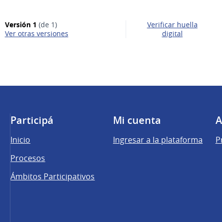
Versión 1
(de 1)
Verificar huella
ver otras versiones
digital
Participá
Mi cuenta
A
Inicio
Ingresar a la plataforma
P
Procesos
Ámbitos Participativos
una pestaña nueva)