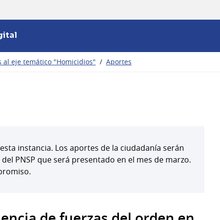
ital
 al eje temático "Homicidios"
/
Aportes
esta instancia. Los aportes de la ciudadanía serán
l del PNSP que será presentado en el mes de marzo.
promiso.
encia de fuerzas del orden en