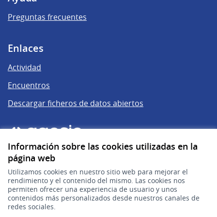
arriba a la derecha, para estar al tanto de todas la
Preguntas frecuentes
novedades.
Por consultas comunicarse a través del correo
electrónico: gobierno.abierto@consumidor.gub.uy
Enlaces
Actividad
Encuentros
Descargar ficheros de datos abiertos
Información sobre las cookies utilizadas en la
página web
Utilizamos cookies en nuestro sitio web para mejorar el
rendimiento y el contenido del mismo. Las cookies nos
permiten ofrecer una experiencia de usuario y unos
gub.uy
(Enlace externo)
contenidos más personalizados desde nuestros canales de
redes sociales.