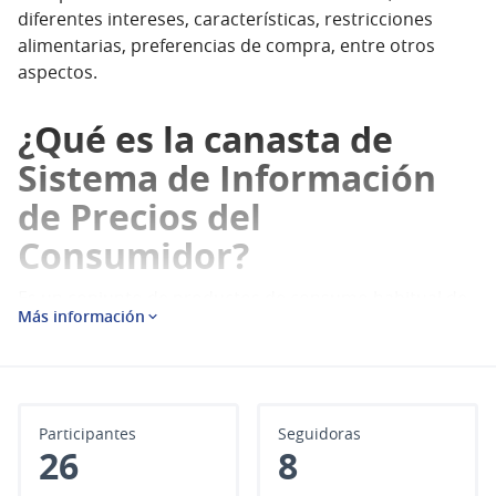
diferentes intereses, características, restricciones
alimentarias, preferencias de compra, entre otros
aspectos.
¿Qué es la canasta de
Sistema de Información
de Precios del
Consumidor?
Es un conjunto de productos de consumo habitual de
Más información
los hogares para satisfacer sus necesidades en cuanto
a alimentos, bebidas, frutas y verduras, cuidado
personal y limpieza del hogar.
A cada uno de estos conjuntos de productos le
llamamos familias. En cada una se incluyen los
Participantes
Seguidoras
26
8
productos y marcas más representativas.