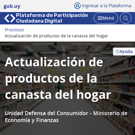
Ingresar a la Plataforma
gub.uy
Plataforma de Participación
Abri
Menú
Ciudadana Digital
bus
Abrir
Procesos
/
Seguir
Actualización de productos de la canasta del hogar
Ayuda
Actualización de
productos de la
canasta del hogar
Unidad Defensa del Consumidor - Ministerio de
Economía y Finanzas