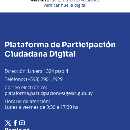
Verificar huella digital
Plataforma de Participación
Ciudadana Digital
Dirección:
Liniers 1324 piso 4
Teléfono:
(+598) 2901 2929
Correo electrónico:
(Abrir en una pe
plataforma.participacion@agesic.gub.uy
Horario de atención:
Lunes a viernes de 9:30 a 17:30 hs.
Plataforma de Participación Ciudadana Digital en X
Plataforma de Participación Ciudadana Digital en Facebook
Plataforma de Participación Ciudadana Digital en YouTu
(Enlace externo)
(Enlace externo)
(Enlace externo)