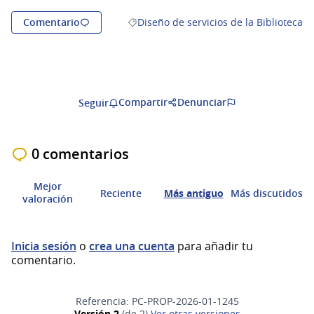
Comentario
Diseño de servicios de la Biblioteca
Resultados al filtrar por la categoría: D
Compartir
Denunciar
Seguir
0 comentarios
Mejor
Reciente
Más antiguo
Más discutidos
valoración
Inicia sesión
o
crea una cuenta
para añadir tu
comentario.
Referencia: PC-PROP-2026-01-1245
Versión 2
(de 2)
ver otras versiones