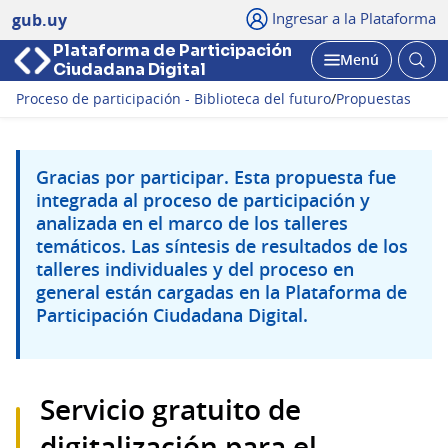
Ingresar a la Plataforma
gub.uy
Plataforma de Participación
Abri
Menú
Ciudadana Digital
bus
Abrir
Proceso de participación - Biblioteca del futuro
/
Propuestas
Gracias por participar. Esta propuesta fue
integrada al proceso de participación y
analizada en el marco de los talleres
temáticos. Las síntesis de resultados de los
talleres individuales y del proceso en
general están cargadas en la Plataforma de
Participación Ciudadana Digital.
Servicio gratuito de
digitalización para el