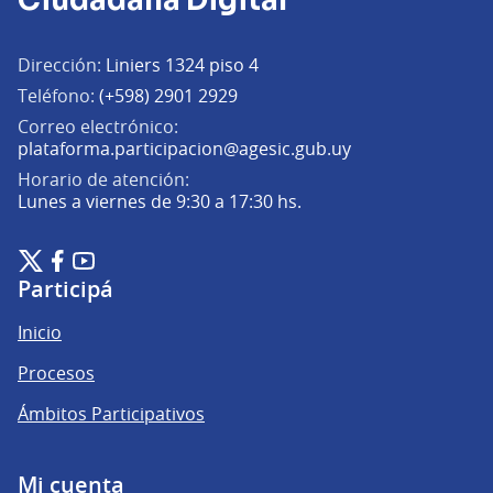
Ciudadana Digital
Dirección:
Liniers 1324 piso 4
Teléfono:
(+598) 2901 2929
Correo electrónico:
(Abrir en una pe
plataforma.participacion@agesic.gub.uy
Horario de atención:
Lunes a viernes de 9:30 a 17:30 hs.
Plataforma de Participación Ciudadana Digital en X
Plataforma de Participación Ciudadana Digital en Facebook
Plataforma de Participación Ciudadana Digital en YouTu
(Enlace externo)
(Enlace externo)
(Enlace externo)
Participá
Inicio
Procesos
Ámbitos Participativos
Mi cuenta