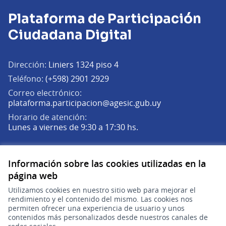
Plataforma de Participación
Ciudadana Digital
Dirección:
Liniers 1324 piso 4
Teléfono:
(+598) 2901 2929
Correo electrónico:
(Abrir en una pe
plataforma.participacion@agesic.gub.uy
Horario de atención:
Lunes a viernes de 9:30 a 17:30 hs.
Plataforma de Participación Ciudadana Digital en X
Plataforma de Participación Ciudadana Digital en Facebook
Plataforma de Participación Ciudadana Digital en YouTu
Información sobre las cookies utilizadas en la
(Enlace externo)
(Enlace externo)
(Enlace externo)
Participá
página web
Inicio
Utilizamos cookies en nuestro sitio web para mejorar el
rendimiento y el contenido del mismo. Las cookies nos
Procesos
permiten ofrecer una experiencia de usuario y unos
contenidos más personalizados desde nuestros canales de
Ámbitos Participativos