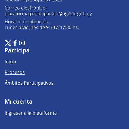
Correo electrónico:
(Abrir en una pe
plataforma.participacion@agesic.gub.uy
Horario de atención:
Lunes a viernes de 9:30 a 17:30 hs.
Plataforma de Participación Ciudadana Digital en X
Plataforma de Participación Ciudadana Digital en Facebook
Plataforma de Participación Ciudadana Digital en YouTu
(Enlace externo)
(Enlace externo)
(Enlace externo)
Participá
Inicio
Procesos
Ámbitos Participativos
Mi cuenta
Ingresar a la plataforma