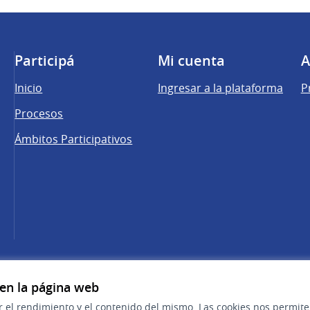
Participá
Mi cuenta
A
Inicio
Ingresar a la plataforma
P
Procesos
Ámbitos Participativos
una pestaña nueva)
cebook
 YouTube
 en la página web
r el rendimiento y el contenido del mismo. Las cookies nos permit