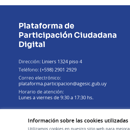
Plataforma de
Participación Ciudadana
Digital
Dirección:
Liniers 1324 piso 4
Teléfono:
(+598) 2901 2929
Correo electrónico:
(Abrir en 
plataforma.participacion@agesic.gub.uy
Horario de atención:
Lunes a viernes de 9:30 a 17:30 hs.
Plataforma de Participación Ciudadana Digital en X
Plataforma de Participación Ciudadana Digital en Fa
Plataforma de Participación Ciudadana Digital en
(Enlace externo)
(Enlace externo)
(Enlace externo)
Información sobre las cookies utilizadas
Utilizamos cookies en nuestro sitio web para mejora