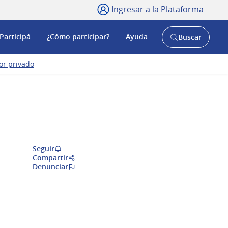
Ingresar a la Plataforma
Participá
¿Cómo participar?
Ayuda
Buscar
Abrir
buscador
y
tor privado
Seguir
Compartir
Denunciar