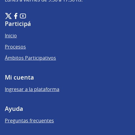
Plataforma de Participación Ciudadana Digital en X
Plataforma de Participación Ciudadana Digital en Facebook
Plataforma de Participación Ciudadana Digital en YouTu
(Enlace externo)
(Enlace externo)
(Enlace externo)
Participá
Inicio
Procesos
Ámbitos Participativos
Mi cuenta
Ingresar a la plataforma
Ayuda
Preguntas frecuentes