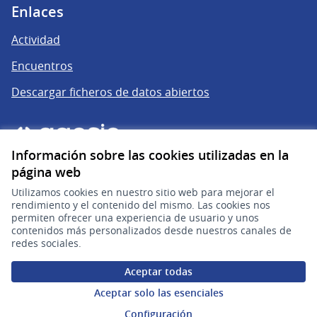
Enlaces
Actividad
Encuentros
Descargar ficheros de datos abiertos
Información sobre las cookies utilizadas en la
página web
Utilizamos cookies en nuestro sitio web para mejorar el
rendimiento y el contenido del mismo. Las cookies nos
permiten ofrecer una experiencia de usuario y unos
gub.uy
(Enlace externo)
contenidos más personalizados desde nuestros canales de
redes sociales.
Sitio oficial de la República Oriental del Uruguay
Aceptar todas
Configuración de cookies
Aceptar solo las esenciales
Configuración
Web creada con
software libre
.